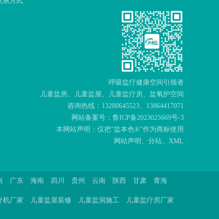
联系方式
呼吸盐疗健康空间引领者
儿童盐房
、
儿童盐屋
、
儿童盐疗房
、
盐氧护空间
咨询热线：13280645523、13864417071
网站备案号：
鲁ICP备2023025669号-3
本网站声明：仅把“盐本色®”作为商标使用
网站声明
、
分站
、
XML
南
广东
海南
四川
贵州
云南
陕西
甘肃
青海
疗机厂家
儿童盐屋装修
儿童盐洞施工
儿童盐疗房厂家