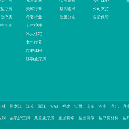
吸盐疗房
儿童健康
盐房嫁接
公司优势
穴盐疗房
美容行业
整店输出
公司支持
童盐疗房
母婴行业
盐屋分布
售后保障
氧护空间
卫生护理
私人住宅
老年疗养
度假休闲
移动盐疗房
吉林
黑龙江
江苏
浙江
安徽
福建
江西
山东
河南
湖北
湖
盐洞
盐氧护空间
儿童盐疗房
盐屋装修
盐屋装修
盐疗房材料
盐