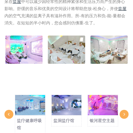
呆在
盐屋
中可以减少因经常性的精神紧张和生活压力而产生的身心
影响。舒缓的音乐和优美的空间设计将帮助您放-松身心，并使
盐屋
内的空气充满的盐离子具有滋补作用。所-有的压力和负-能-量都会
消失。在短短的半小时内，您会感到仿佛重-生了。
盐疗健康呼吸
盐洞盐疗馆
银河星空主题
呼
馆