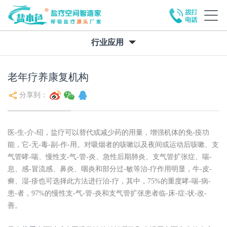
行业应用
老年疗养康复机构
分享到：
医-生-介-绍，盐疗可以替代或减少药的用量，增强机体的免-疫功
能，它-无-毒-副-作-用。对吸烟者的咳嗽以及夜间或运动后咳嗽、支
气管哮-喘、慢性支-气-管-炎、急性后期肺炎、支气管扩张症、喘-
息、感-冒流感、鼻炎、咽炎和部分过-敏等治-疗作用明显，牛-皮-
癣、湿-疹也可选择此方法进行治-疗，其中，75%的重度哮-喘-病-
患-者，97%的慢性支-气-管-炎和支气管扩张患者临-床-症-状-改-
善。