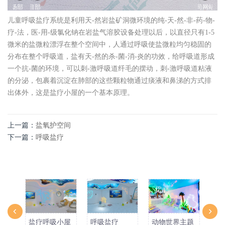
儿童呼吸盐疗系统是利用天-然岩盐矿洞微环境的纯-天-然-非-药-物-
疗-法，医-用-级氯化钠在岩盐气溶胶设备处理以后，以直径只有1-5
微米的盐微粒漂浮在整个空间中，人通过呼吸使盐微粒均匀稳固的
分布在整个呼吸道，盐有天-然的杀-菌-消-炎的功效，给呼吸道形成
一个抗-菌的环境，可以刺-激呼吸道纤毛的摆动，刺-激呼吸道粘液
的分泌，包裹着沉淀在肺部的这些颗粒物通过痰液和鼻涕的方式排
出体外，这是盐疗小屋的一个基本原理。
上一篇：
盐氧护空间
下一篇：
呼吸盐疗
盐疗呼吸小屋
呼吸盐疗
动物世界主题
盐